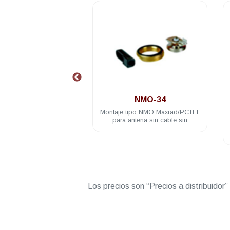
Superpromo
.
MYA-8063
NMO-34
 base Maxrad/PCTEL
Montaje tipo NMO Maxrad/PCTEL
al Trunking 806-866Mhz
para antena sin cable sin
elementos N hembra
conector
$ 65.00 USD
Los precios son “Precios a distribuidor