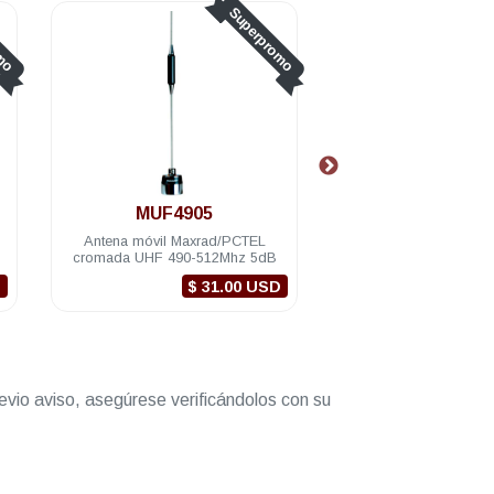
omo
Superpromo
MUF4905
MYA-806
Antena móvil Maxrad/PCTEL
Antena base Maxra
cromada UHF 490-512Mhz 5dB
direccional Trunking 
6dB 3 elementos N
D
$ 31.00 USD
$ 6
evio aviso, asegúrese verificándolos con su