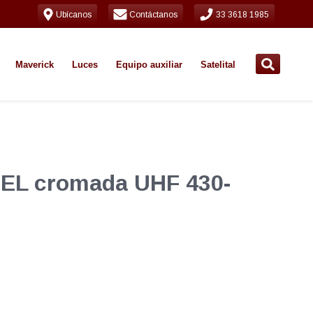
Ubícanos
Contáctanos
33 3618 1985
Maverick
Luces
Equipo auxiliar
Satelital
TEL cromada UHF 430-