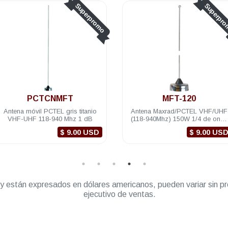
Superpromo
Superpr
PCTCNMFT
MFT-120
Antena móvil PCTEL gris titanio
Antena Maxrad/PCTEL VHF/UHF
VHF-UHF 118-940 Mhz 1 dB
(118-940Mhz) 150W 1/4 de onda
1dB 61cm recortable
$ 9.00 USD
$ 9.00 US
” y están expresados en dólares americanos, pueden variar sin pr
ejecutivo de ventas.