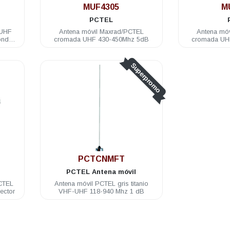
MUF4305
M
PCTEL
/UHF
Antena móvil Maxrad/PCTEL
Antena mó
onda
cromada UHF 430-450Mhz 5dB
cromada UH
Superpromo
PCTCNMFT
PCTEL
Antena móvil
CTEL
Antena móvil PCTEL gris titanio
ector
VHF-UHF 118-940 Mhz 1 dB