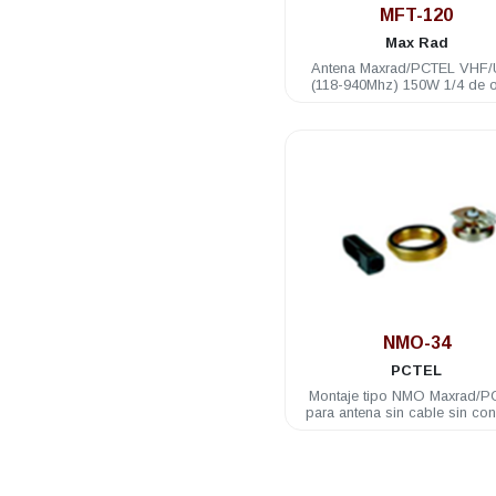
MFT-120
Max Rad
Antena Maxrad/PCTEL VHF
(118-940Mhz) 150W 1/4 de 
1dB 61cm recortable
.
NMO-34
PCTEL
Montaje tipo NMO Maxrad/P
para antena sin cable sin con