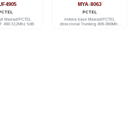
UF4905
MYA-8063
PCTEL
PCTEL
vil Maxrad/PCTEL
Antena base Maxrad/PCTEL
F 490-512Mhz 5dB
direccional Trunking 806-866Mhz
6dB 3 elementos N hembra