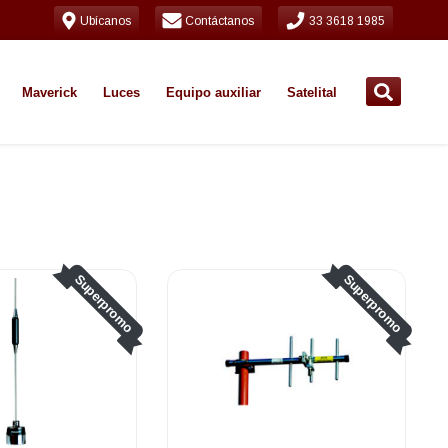
Ubícanos
Contáctanos
33 3618 1985
Maverick
Luces
Equipo auxiliar
Satelital
Superpromo
Superpromo