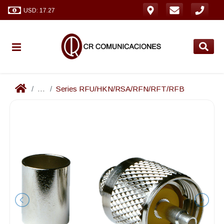
USD: 17.27
...
Series RFU/HKN/RSA/RFN/RFT/RFB