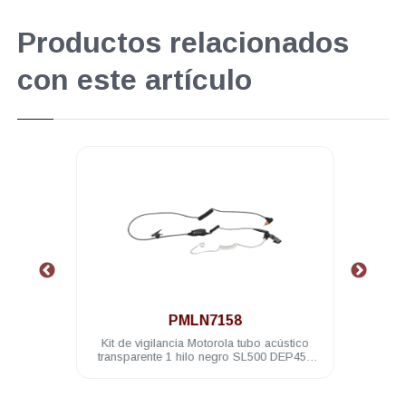
Productos relacionados
con este artículo
.
PMLN7158
7.4 V
Kit de vigilancia Motorola tubo acústico
Dia
transparente 1 hilo negro SL500 DEP450
TLK100