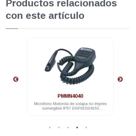
Productos relacionados
con este artículo
.
PMMN4040
7.4 V
Micrófono Motorola de solapa no Impres
K
sumergible IP57 DGP6150/4150
DGP8000/5000