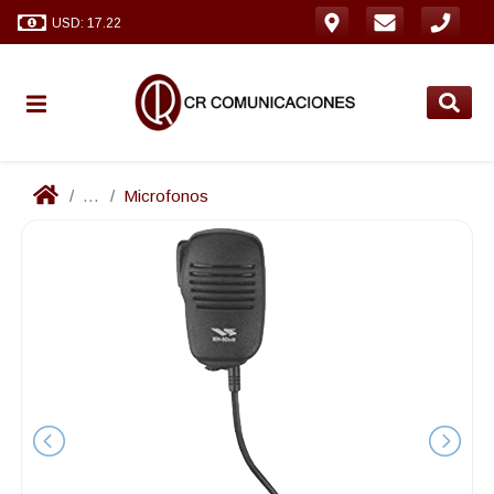
USD: 17.22
...
Microfonos