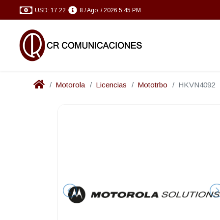
USD: 17.22
8 / Ago. / 2026 5:45 PM
Motorola
Licencias
Mototrbo
HKVN4092