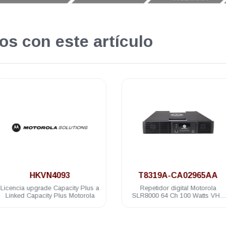
os con este artículo
.
.
HKVN4093
T8319A-CA02965AA
Licencia upgrade Capacity Plus a
Repetidor digital Motorola
Linked Capacity Plus Motorola
SLR8000 64 Ch 100 Watts VHF
136-174 Mhz