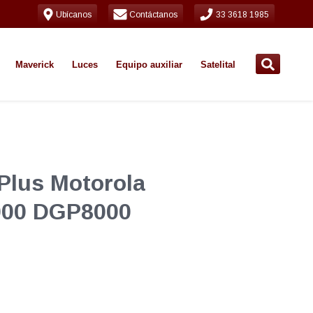
Ubícanos
Contáctanos
33 3618 1985
Maverick
Luces
Equipo auxiliar
Satelital
 Plus Motorola
00 DGP8000