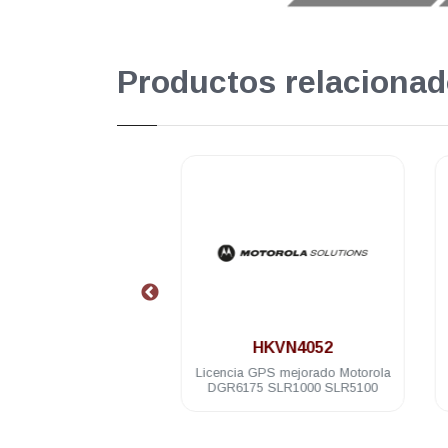
Productos relacionad
.
.
HKVN4051
HKVN4052
ia para programacion
Licencia GPS mejorado Motorola
a Motorola DGR6175
DGR6175 SLR1000 SLR5100
0 SLR8000 SLR5100