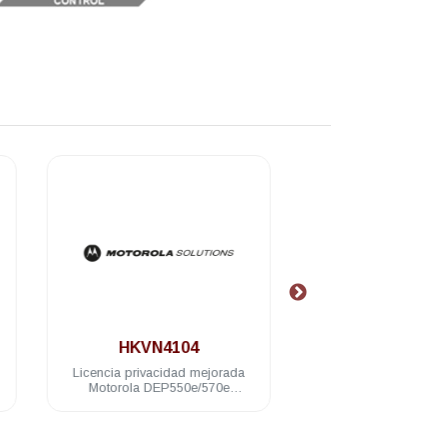
.
.
HKVN4104
HKVN405
Licencia privacidad mejorada
Licencia para prog
Motorola DEP550e/570e
remota Motorola 
DGP5550e/5050e
MTR3000 SLR8000 