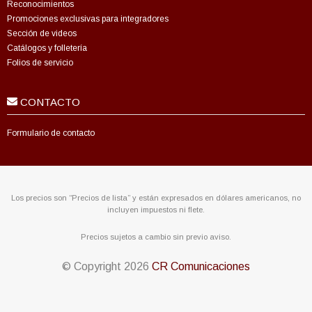
Reconocimientos
Promociones exclusivas para integradores
Sección de videos
Catálogos y folletería
Folios de servicio
CONTACTO
Formulario de contacto
Los precios son “Precios de lista” y están expresados en dólares americanos, no
incluyen impuestos ni flete.
Precios sujetos a cambio sin previo aviso.
© Copyright
2026
CR Comunicaciones