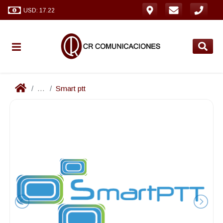
USD: 17.22
...
Smart ptt