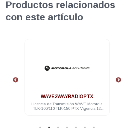
Productos relacionados
con este artículo
.
WAVE2WAYRADIOPTX
torola
Licencia de Transmisión WAVE Motorola
Hols
TLK-100/110 TLK-150 PTX Vigencia 12
meses