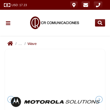
USD: 17.23
...
Wave