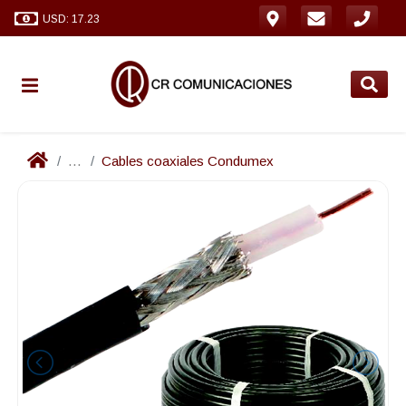
USD: 17.23
...
Cables coaxiales Condumex