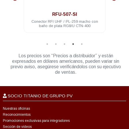
.
RFU-507-SI
año de
Conector RFI UHF / PL-259 macho con
Conec
baño de plata RG8/U CTN-400
Los precios son “Precios a distribuidor” y están
expresados en dólares americanos, pueden variar sin
previo aviso, asegúrese verificándolos con su ejecutivo
de ventas.
SOCIO TITANIO DE GRUPO PV
Nuestras oficinas
Reconocimientos
Promociones exclusivas para integradores
Sección de videos