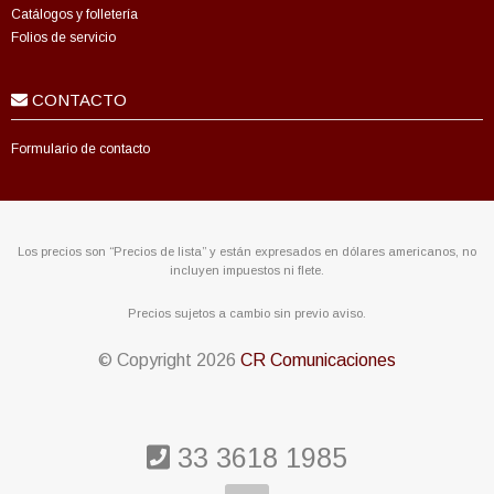
Catálogos y folletería
Folios de servicio
CONTACTO
Formulario de contacto
Los precios son “Precios de lista” y están expresados en dólares americanos, no
incluyen impuestos ni flete.
Precios sujetos a cambio sin previo aviso.
© Copyright
2026
CR Comunicaciones
33 3618 1985