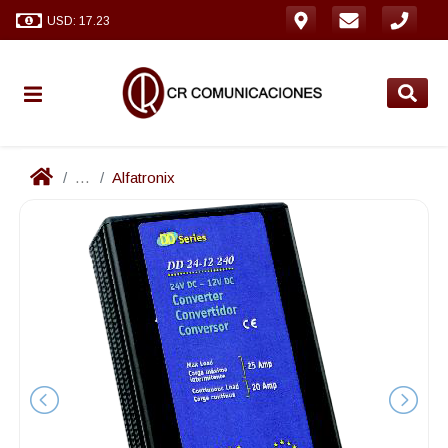
USD: 17.23
...
Alfatronix