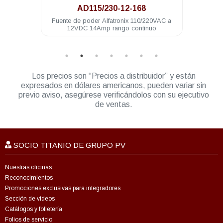
AD115/230-12-168
VAC a
Fuente de poder Alfatronix 110/220VAC a
Conv
 bat
12VDC 14Amp rango continuo
Los precios son “Precios a distribuidor” y están
expresados en dólares americanos, pueden variar sin
previo aviso, asegúrese verificándolos con su ejecutivo
de ventas.
SOCIO TITANIO DE GRUPO PV
Nuestras oficinas
Reconocimientos
Promociones exclusivas para integradores
Sección de videos
Catálogos y folletería
Folios de servicio