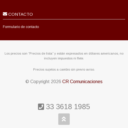
CONTACTO
Formulario de contacto
Los precios son “Precios de lista” y están expresados en dólares americanos, no
incluyen impuestos ni flete.
Precios sujetos a cambio sin previo aviso.
© Copyright
2026
CR Comunicaciones
33 3618 1985