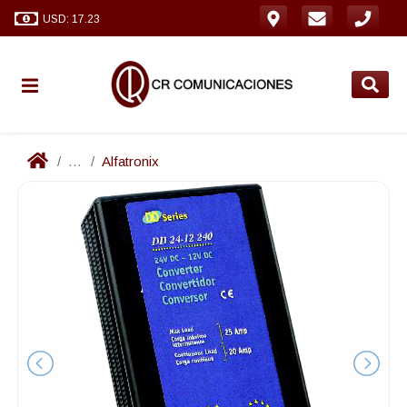
USD: 17.23
...
Alfatronix