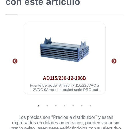
con este artículo
.
AD115/230-12-108B
AD115/230-12-
e de poder Alfatronix 110/220VAC a
Fuente de poder Alfatronix 
C 9Amp con braket serie PRO bat
12VDC 14Amp rango co
respaldo
Los precios son “Precios a distribuidor” y están
expresados en dólares americanos, pueden variar sin
previo aviso, asegúrese verificándolos con su ejecutivo